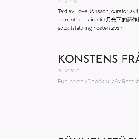
21.07.2017
Text av Love Jönsson, curator, sk
som introduktion till 月光下的恶作剧 -
soloutställning hösten 2017
KONSTENS FR
26.04.2017
Publicerad 26 april 2017 Av Redak