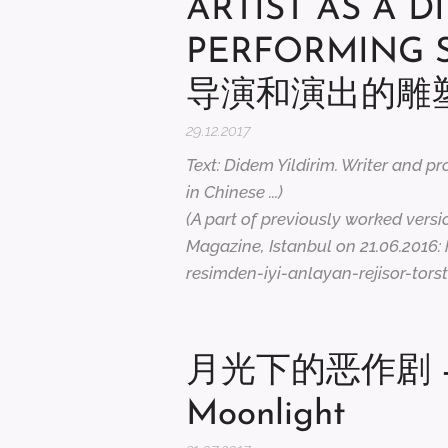
ARTIST AS A 
PERFORMING 
导演和演出的雕
29.12.2017
Text: Didem Yildirim. Writer and pr
in Chinese ...)
(A part of previously worked versio
Magazine, Istanbul on 21.06.2016
resimden-iyi-anlayan-rejisor-torst
月光下的恶作剧 - Pr
Moonlight