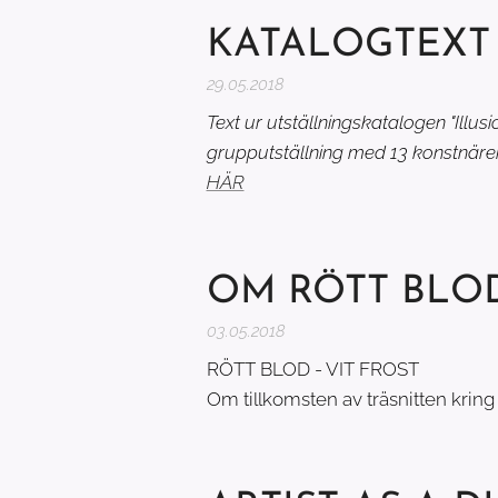
KATALOGTEXT 
29.05.2018
Text ur utställningskatalogen "Illusi
grupputställning med 13 konstnärer
HÄR
OM RÖTT BLOD
03.05.2018
RÖTT BLOD - VIT FROST
Om
tillkomsten av träsnitten kring 