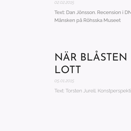
02.02.2015
Text: Dan Jönsson. Recension i DN
Månsken på Röhsska Museet
NÄR BLÅSTEN 
LOTT
05.01.2015
Text: Torsten Jurell. Konstperspekt