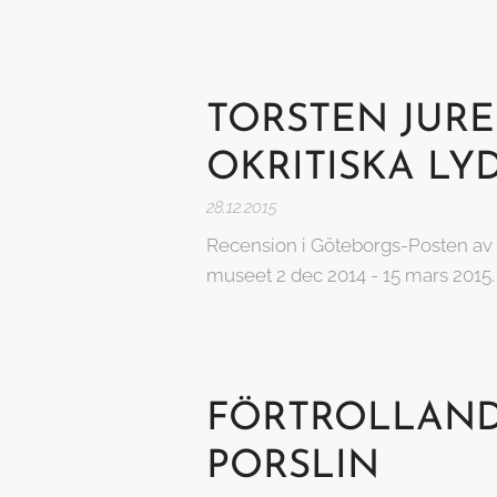
TORSTEN JURE
OKRITISKA L
28.12.2015
Recension i Göteborgs-Posten av 
museet 2 dec 2014 - 15 mars 2015.
FÖRTROLLAND
PORSLIN