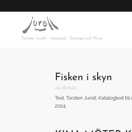
Torsten Jurell – baserad i Sverige och Kina
Fisken i skyn
04.08.2024
Text: Torsten Jurell. Katalogtext ti
2024