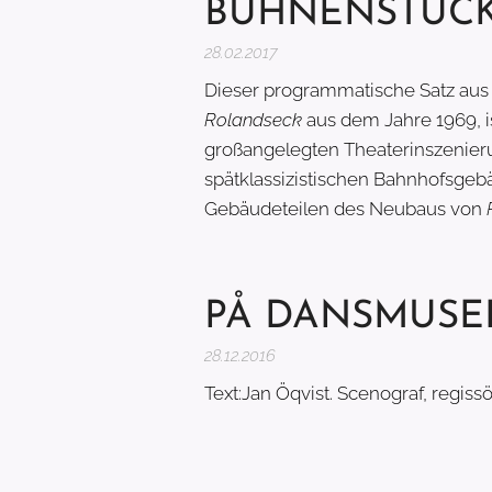
BÜHNENSTÜC
28.02.2017
Dieser programmatische Satz au
Rolandseck
aus dem Jahre 1969, i
großangelegten Theaterinszenier
spätklassizistischen Bahnhofsgeb
Gebäudeteilen des Neubaus von
PÅ DANSMUSE
28.12.2016
Text:Jan Öqvist. Scenograf, regiss