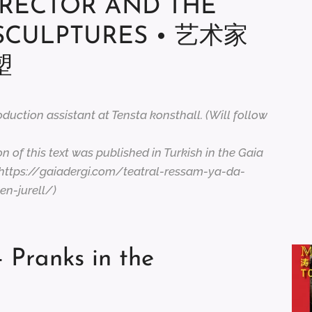
DIRECTOR AND THE
SCULPTURES • 艺术家
塑
oduction assistant at Tensta konsthall. (Will follow
n of this text was published in Turkish in the Gaia
: https://gaiadergi.com/teatral-ressam-ya-da-
en-jurell/
)
anks in the