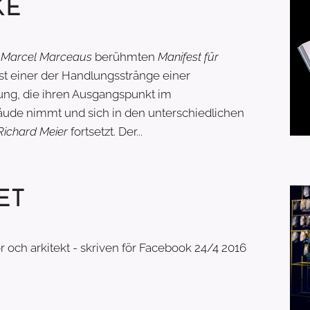
KE
s
Marcel Marceaus
berühmten
Manifest für
st einer der Handlungsstränge einer
ung, die ihren Ausgangspunkt im
äude nimmt und sich in den unterschiedlichen
Richard Meier
fortsetzt. Der...
ET
ör och arkitekt - skriven för Facebook 24/4 2016