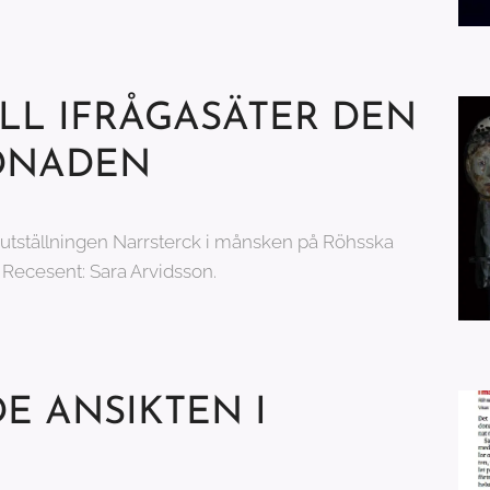
LL IFRÅGASÄTER DEN
YDNADEN
utställningen Narrsterck i månsken på Röhsska
 Recesent: Sara Arvidsson.
E ANSIKTEN I