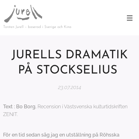
Torsten Jurell – baserad i Sverige och Kina
JURELLS DRAMATIK
PÅ STOCKSELIUS
23.07.2014
Text : Bo Borg.
Recension i Västsvenska kulturtidskriften
ZENIT.
För en tid sedan såg jag en utställning på Röhsska