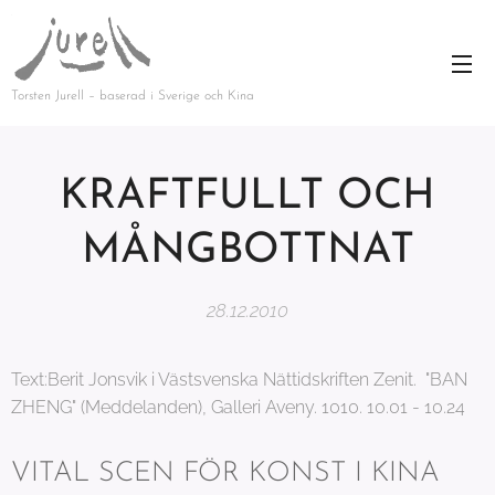
Torsten Jurell – baserad i Sverige och Kina
KRAFTFULLT OCH
MÅNGBOTTNAT
28.12.2010
Text:Berit Jonsvik i Västsvenska Nättidskriften Zenit. "BAN
ZHENG" (Meddelanden), Galleri Aveny. 1010. 10.01 - 10.24
VITAL SCEN FÖR KONST I KINA