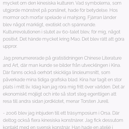
mycket om den kinesiska kulturen. Vad symbolerna, som
utgjorde mönstret på porslinet, hade för betydelse. Hos
mormor och morfar spelade vi mahjong. Fjärran länder
blev något märkligt, exotiskt och spännande.
Kulturrevolutionen i slutet av 60-talet blev, för mig, något
positivt. Det hände mycket kring Mao. Det blev rätt att göra
uppror.
Jag prenumererade på gratistidningen Chinese Literature
and Art, där man kunde se bilder från utvecklingen i Kina.
Där fanns också oerhört skickliga linoleumsnitt, som
påverkade mina tidiga grafiska blad. Kina har tagit en stor
plats i mitt liv. Idag kan jag röra mig fritt över världen. Det är
ekonomiskt möjligt och inte så stort steg egentligen att
resa till andra sidan jordklotet, menar Torsten Jurell.
- 2006 blev jag inbjuden till ett träsymposium i Orsa. Där
deltog också flera kinesiska konstnärer. Jag fick dessutom
kontakt med en svensk konstnär. Han hade en ateljé i