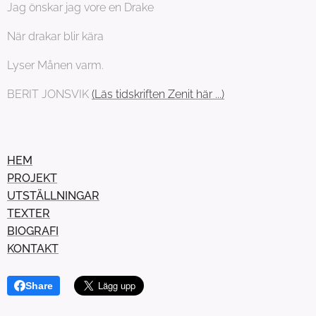
Jag önskar jag vore en Drake
När drakar blir kära
Lyser Månen varm.
BERIT JONSVIK
(Läs tidskriften Zenit här ...)
HEM
PROJEKT
UTSTÄLLNINGAR
TEXTER
BIOGRAFI
KONTAKT
Share