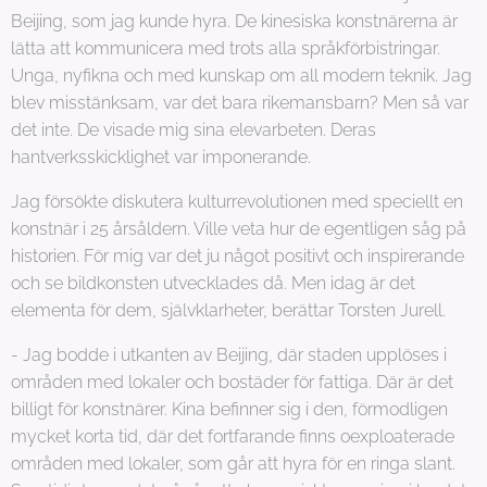
Beijing, som jag kunde hyra. De kinesiska konstnärerna är
lätta att kommunicera med trots alla språkförbistringar.
Unga, nyfikna och med kunskap om all modern teknik. Jag
blev misstänksam, var det bara rikemansbarn? Men så var
det inte. De visade mig sina elevarbeten. Deras
hantverksskicklighet var imponerande.
Jag försökte diskutera kulturrevolutionen med speciellt en
konstnär i 25 årsåldern. Ville veta hur de egentligen såg på
historien. För mig var det ju något positivt och inspirerande
och se bildkonsten utvecklades då. Men idag är det
elementa för dem, självklarheter, berättar Torsten Jurell.
- Jag bodde i utkanten av Beijing, där staden upplöses i
områden med lokaler och bostäder för fattiga. Där är det
billigt för konstnärer. Kina befinner sig i den, förmodligen
mycket korta tid, där det fortfarande finns oexploaterade
områden med lokaler, som går att hyra för en ringa slant.