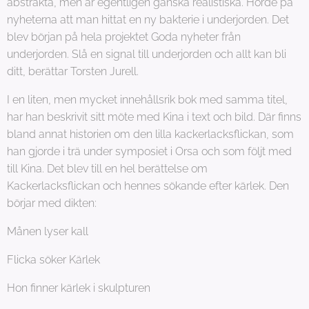
abstrakta, men är egentligen ganska realistiska. Hörde på
nyheterna att man hittat en ny bakterie i underjorden. Det
blev början på hela projektet Goda nyheter från
underjorden. Slå en signal till underjorden och allt kan bli
ditt, berättar Torsten Jurell.
I en liten, men mycket innehållsrik bok med samma titel,
har han beskrivit sitt möte med Kina i text och bild. Där finns
bland annat historien om den lilla kackerlacksflickan, som
han gjorde i trä under symposiet i Orsa och som följt med
till Kina. Det blev till en hel berättelse om
Kackerlacksflickan och hennes sökande efter kärlek. Den
börjar med dikten:
Månen lyser kall
Flicka söker Kärlek
Hon finner kärlek i skulpturen