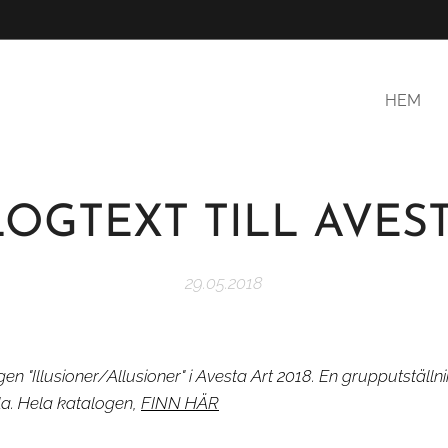
HEM
OGTEXT TILL AVES
29.05.2018
gen "Illusioner/Allusioner" i Avesta Art 2018. En grupputställ
la. Hela katalogen,
FINN HÄR