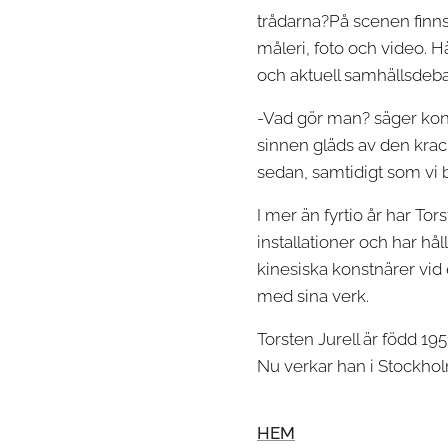
trådarna?På scenen finns 
måleri, foto och video. Hä
och aktuell samhällsdeba
-Vad gör man? säger kons
sinnen gläds av den krac
sedan, samtidigt som vi b
I mer än fyrtio år har To
installationer och har h
kinesiska konstnärer vid e
med sina verk.
Torsten Jurell är född 1
Nu verkar han i Stockhol
HEM