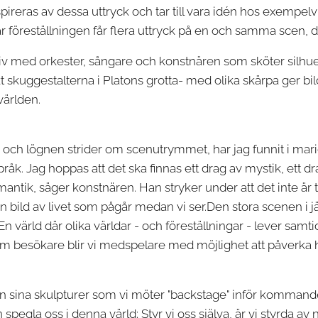
nspireras av dessa uttryck och tar till vara idén hos exempel
 föreställningen får flera uttryck på en och samma scen, 
h liv med orkester, sångare och konstnären som sköter silhu
likt skuggestalterna i Platons grotta- med olika skärpa ger b
världen.
n och lögnen strider om scenutrymmet, har jag funnit i mar
språk. Jag hoppas att det ska finnas ett drag av mystik, ett d
omantik, säger konstnären. Han stryker under att det inte är 
 en bild av livet som pågår medan vi ser.Den stora scenen i j
 värld där olika världar - och föreställningar - lever samtidi
om besökare blir vi medspelare med möjlighet att påverka 
ren sina skulpturer som vi möter "backstage" inför kommand
an spegla oss i denna värld; Styr vi oss själva, är vi styrda 