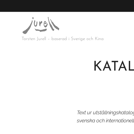
Torsten Jurell – baserad i Sverige och Kina
KATAL
Text ur utställningskatalo
svenska och internationel