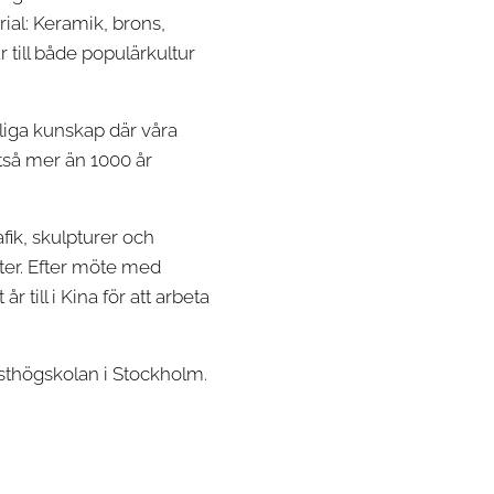
rial: Keramik, brons,
r till både populärkultur
liga kunskap där våra
tså mer än 1000 år
fik, skulpturer och
ter. Efter möte med
till i Kina för att arbeta
nsthögskolan i Stockholm.