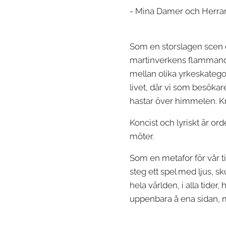
- Mina Damer och Herrar,
Som en storslagen scen ö
martinverkens flammande 
mellan olika yrkeskategor
livet, där vi som besöka
hastar över himmelen. Krin
Koncist och lyriskt är o
möter.
Som en metafor för vår tid
steg ett spel med ljus, s
hela världen, i alla tider
uppenbara å ena sidan, m