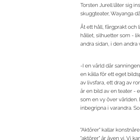
Torsten Jurell låter sig i
skuggteater, Wayanga där
Åt ett håll, färgprakt oc
hållet, silhuetter som - 
andra sidan, i den andra 
-I en värld där sanninge
en källa för ett eget bild
av livsfara, ett drag av r
är en bild av en teater -
som en vy över världen. En
inbegripna i varandra. S
"Aktörer" kallar konstnä
"aktörer" är även vi. Vi k