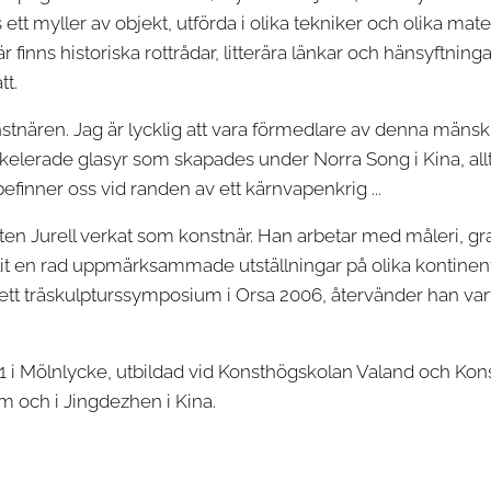
ett myller av objekt, utförda i olika tekniker och olika mate
r finns historiska rottrådar, litterära länkar och hänsyftninga
tt.
tnären. Jag är lycklig att vara förmedlare av denna mänsk
kelerade glasyr som skapades under Norra Song i Kina, all
efinner oss vid randen av ett kärnvapenkrig ...
rsten Jurell verkat som konstnär. Han arbetar med måleri, gra
ållit en rad uppmärksammade utställningar på olika kontinen
tt träskulpturssymposium i Orsa 2006, återvänder han vart år 
951 i Mölnlycke, utbildad vid Konsthögskolan Valand och Ko
m och i Jingdezhen i Kina.