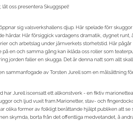
 låt oss presentera Skuggspel!
ppnar sig valsverkshallens djup. Här spelade förr skuggor 
härdar. Här försiggick vardagens dramatik, dygnet runt, år
ier och arbetslag under järnverkets storhetstid. Här pågår 
re på en och samma gång kan ikläda oss roller som teaterpu
g jorden faller en skugga. Det är denna natt som allt skall h
rden sammanfogade av Torsten Jurell som en målsättning för
 har Jurell iscensatt ett allkonstverk - en fiktiv marionettea
kuggor och ljud vuxit fram.Marionetter, stav- och fingerdock
, har olika former av folkligt berättande hjälpt publiken att 
en skymda, borta från det offentliga medvetandet, å andr