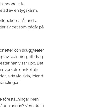
vis indonesisk
delad av en tygskärm.
ettdockorna. Åt andra
ilder av det som pågår på
ionetter och skuggteater
rag av spänning, ett drag
teater han visar upp. Det
ärnverkets dunkel blir
gt, sida vid sida, ibland
handlingen.
e föreställningar. Men
av någon annan? Vem drar i