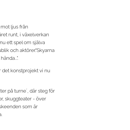
mot ljus från
et runt, i växelverkan
nu ett spel om själva
blik och aktörer."Skyarna
ända...".
 det konstprojekt vi nu
ter på turne´, där steg för
or, skuggteater - över
se skeenden som är
a.