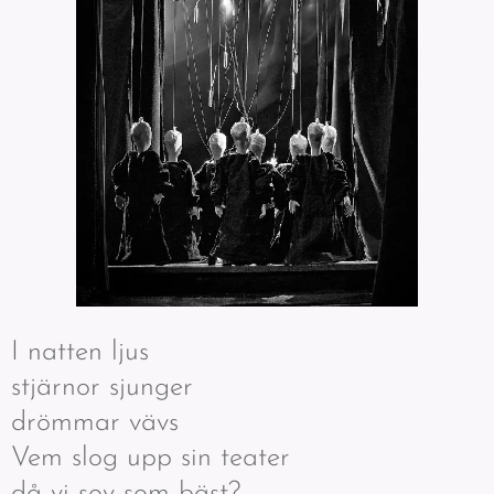
I natten ljus
stjärnor sjunger
drömmar vävs
Vem slog upp sin teater
då vi sov som bäst?