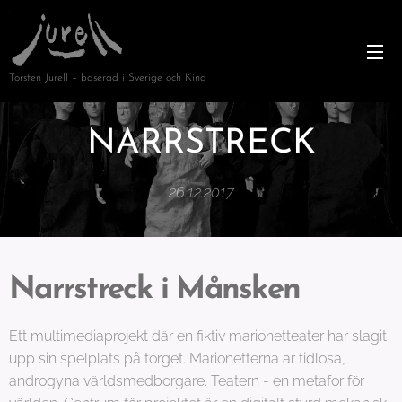
Torsten Jurell – baserad i Sverige och Kina
NARRSTRECK
26.12.2017
Narrstreck i Månsken
Ett multimediaprojekt där en fiktiv marionetteater har slagit
upp sin spelplats på torget. Marionetterna är tidlösa,
androgyna världsmedborgare. Teatern - en metafor för