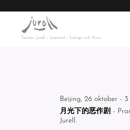
Torsten Jurell – baserad i Sverige och Kina
Beijing, 26 oktober - 
月光下的恶作剧
- Pran
Jurell.