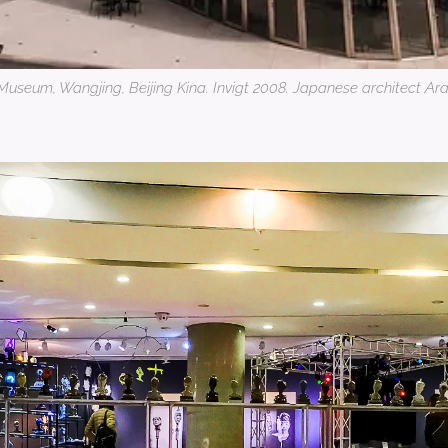
useum, Wangjing, Beijing Kina. Invigt 2008. Japanese architect Ara