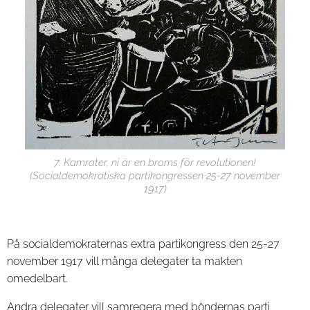
7. Kamrater, ni är en broms för revolutionen!
(Socialdemokratiska partikongressen 25-27 november
1917)
På socialdemokraternas extra partikongress den 25-27
november 1917 vill många delegater ta makten
omedelbart.
Andra delegater vill samregera med böndernas parti,