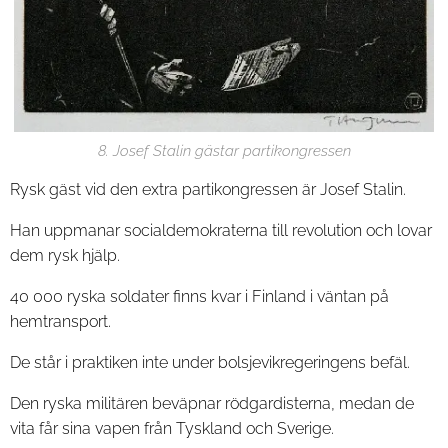
8. Josef Stalin gästar partikongressen
Rysk gäst vid den extra partikongressen är Josef Stalin.
Han uppmanar socialdemokraterna till revolution och lovar
dem rysk hjälp.
40 000 ryska soldater finns kvar i Finland i väntan på
hemtransport.
De står i praktiken inte under bolsjevikregeringens befäl.
Den ryska militären beväpnar rödgardisterna, medan de
vita får sina vapen från Tyskland och Sverige.