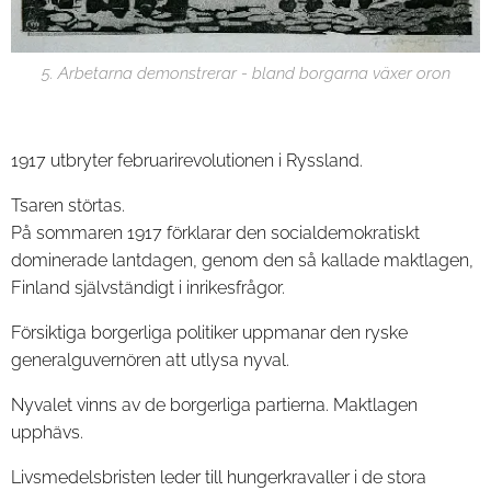
5. Arbetarna demonstrerar - bland borgarna växer oron
1917 utbryter februarirevolutionen i Ryssland.
Tsaren störtas.
På sommaren 1917 förklarar den socialdemokratiskt
dominerade lantdagen, genom den så kallade maktlagen,
Finland självständigt i inrikesfrågor.
Försiktiga borgerliga politiker uppmanar den ryske
generalguvernören att utlysa nyval.
Nyvalet vinns av de borgerliga partierna. Maktlagen
upphävs.
Livsmedelsbristen leder till hungerkravaller i de stora