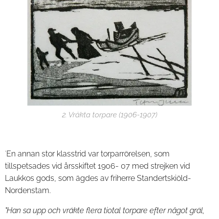
2. Vräkta torpare (1906-1907)
'
En annan stor klasstrid var torparrörelsen, som
tillspetsades vid årsskiftet 1906- 07 med strejken vid
Laukkos gods, som ägdes av friherre Standertskiöld-
Nordenstam.
"Han sa upp och vräkte flera tiotal torpare efter något gräl,