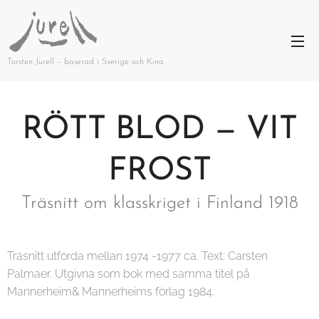
Torsten Jurell – baserad i Sverige och Kina
RÖTT BLOD — VIT
FROST
Träsnitt om klasskriget i Finland 1918
Träsnitt utförda mellan 1974 -1977 ca. Text: Carsten
Palmaer. Utgivna som bok med samma titel på
Mannerheim& Mannerheims förlag 1984.