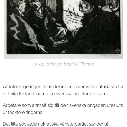
14. Agitation på tåget till Torneå
Utanför regeringen finns det ingen nämnvärd entusiasm för
det vita Finland inom den svenska arbetarrörelsen.
Arbetare som anmält sig till den svenska brigaden utesluts
ur fackföreningarna.
Det lilla socialdemokratiska vänsterpartiet sänder ut