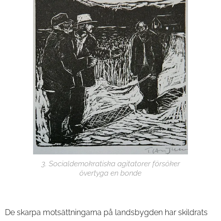
3. Socialdemokratiska agitatorer försöker
övertyga en bonde
De skarpa motsättningarna på landsbygden har skildrats