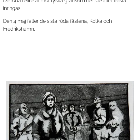
De röda retirerar mot ryska gränsen men de allra flesta
inringas.
Den 4 maj faller de sista röda fästena, Kotka och
Fredrikshamn.