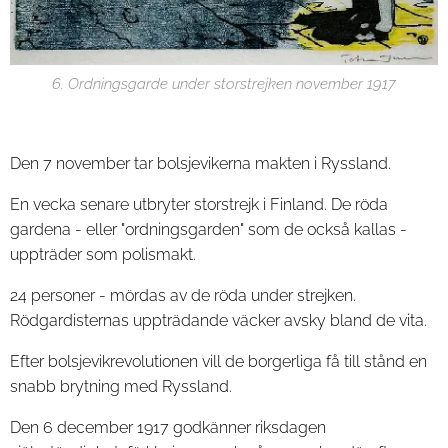
6. Ordningsgarde under storstrejken november 1917
Den 7 november tar bolsjevikerna makten i Ryssland.
En vecka senare utbryter storstrejk i Finland. De röda
gardena - eller "ordningsgarden" som de också kallas -
uppträder som polismakt.
24 personer - mördas av de röda under strejken.
Rödgardisternas uppträdande väcker avsky bland de vita.
Efter bolsjevikrevolutionen vill de borgerliga få till stånd en
snabb brytning med Ryssland.
Den 6 december 1917 godkänner riksdagen