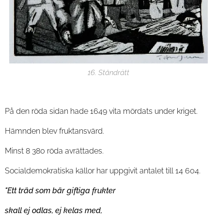
16. Ståndrätt
På den röda sidan hade 1649 vita mördats under kriget.
Hämnden blev fruktansvärd.
Minst 8 380 röda avrättades.
Socialdemokratiska källor har uppgivit antalet till 14 604.
"Ett träd som bär giftiga frukter
skall ej odlas, ej kelas med,