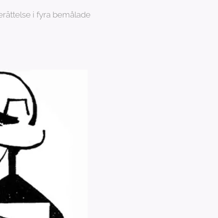
rättelse i fyra bemålade