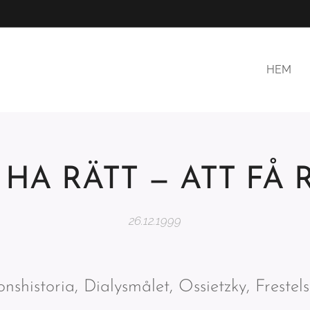
HEM
 HA RÄTT — ATT FÅ 
26.12.1999
shistoria, Dialysmålet, Ossietzky, Frestelsen