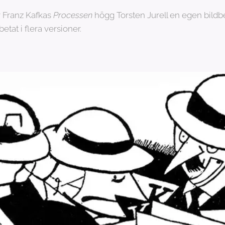
v Franz Kafkas
Processen
högg Torsten Jurell en egen bildbe
etat i flera versioner.