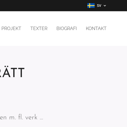
SV
PROJEKT
TEXTER
BIOGRAFI
KONTAKT
RÄTT
 m. fl. verk ...