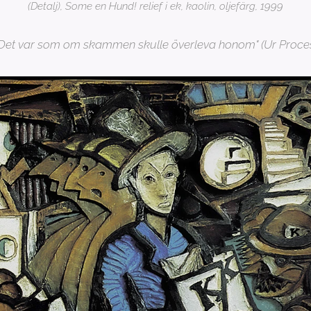
(Detalj), Some en Hund! relief i ek, kaolin, oljefärg, 1999
 Det var som om skammen skulle överleva honom" (Ur Proces