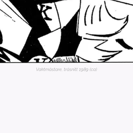
Vaktmästare, träsnitt 1989 (ca)