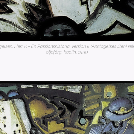
gelsen. Herr K - En Passionshistoria, version II (Anklagelsesviten) relie
oljefärg, kaolin, 1999