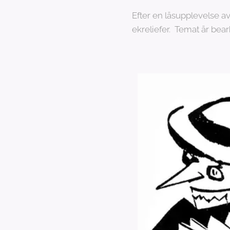
Efter en läsupplevelse a
ekreliefer. Temat är bearb