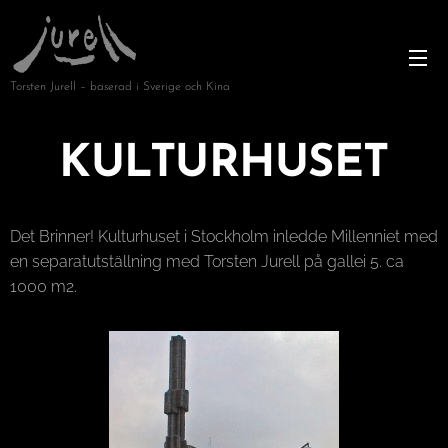
Torsten Jurell – baserad i Sverige och Kina
KULTURHUSET
Det Brinner! Kulturhuset i Stockholm inledde Millenniet med
en separatutställning med Torsten Jurell på gallei 5. ca
1000 m2.