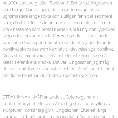
heta "Gustavsberg" eller "Rorstrand". Det är vid Jingdezhen
som berget Gaolin ligger, där legenden säger att en
ugnsmästare länge sökte och slutligen fann det sediment
som, då det tillfördes leran man ck genom att krossa den
vita kinastenen som bröts i bergen runt ikring, han lyckades
skapa den lera som var lättformad på drejskivan, kunde
brännas vid så hög temperatur och det vita jade-liknande
porslinet skapades som kom att bli det kejserliga porslinet,
Kinas stora exportvara. Det är inte för inte Jingdezhen är
kallat "keramikens Mecka" Det var i Jingdezhen jag insåg
att jag funnit Tomtens Verkstad och det är här jag tillbringat
stor tid av konstnärligt arbete de senaste sex åren.
STRAX INNAN NYÅR anlände till Göteborgs hamn
containerfartyget "Merkurius" med 13 stora lådor fyllda av
skulpturer i porslin jag gjort i Jingdezhen. Efter ett långt
sommar- och höstarbete gick jag i två månader i nervositet.