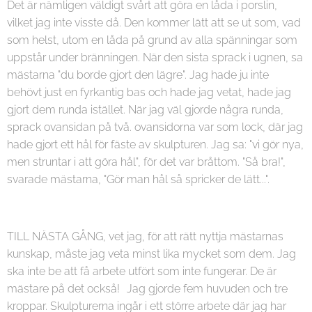
Det är nämligen väldigt svårt att göra en låda i porslin,
vilket jag inte visste då. Den kommer lätt att se ut som, vad
som helst, utom en låda på grund av alla spänningar som
uppstår under bränningen. När den sista sprack i ugnen, sa
mästarna "du borde gjort den lägre". Jag hade ju inte
behövt just en fyrkantig bas och hade jag vetat, hade jag
gjort dem runda istället. När jag väl gjorde några runda,
sprack ovansidan på två. ovansidorna var som lock, där jag
hade gjort ett hål för fäste av skulpturen. Jag sa: "vi gör nya,
men struntar i att göra hål", för det var bråttom. "Så bra!",
svarade mästarna, "Gör man hål så spricker de lätt...".
TILL NÄSTA GÅNG, vet jag, för att rätt nyttja mästarnas
kunskap, måste jag veta minst lika mycket som dem. Jag
ska inte be att få arbete utfört som inte fungerar. De är
mästare på det också! Jag gjorde fem huvuden och tre
kroppar. Skulpturerna ingår i ett större arbete där jag har