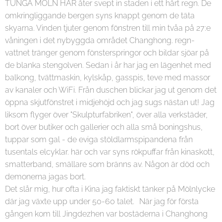
TUNGA MOLN HAR åter svept in staden i ett hårt regn. De
omkringliggande bergen syns knappt genom de täta
skyarna. Vinden tjuter genom fönstren till min tvåa på 27:e
våningen i det nybyggda området Changhong. regn-
vattnet tränger genom fönsterspringor och bildar sjöar på
de blanka stengolven. Sedan i år har jag en lägenhet med
balkong, tvättmaskin, kylskåp, gasspis, teve med massor
av kanaler och WiFi. Från duschen blickar jag ut genom det
öppna skjutfönstret i midjehöjd och jag sugs nästan ut! Jag
liksom flyger över "Skulpturfabriken", över alla verkstäder,
bort över butiker och gallerier och alla små boningshus,
tuppar som gal - de eviga stöldlarmspipandena från
tusentals elcyklar. här och var syns rökpuffar från kinaskott,
smatterband, smällare som bränns av. Någon är död och
demonerna jagas bort.
Det slår mig, hur ofta i Kina jag faktiskt tänker på Mölnlycke
där jag växte upp under 50-60 talet. När jag för första
gången kom till Jingdezhen var bostäderna i Changhong