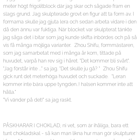
meter högt frigolitblock där jag skar och sågade fram en
slags grund. Jag skulpterade grovt en figur att ta form av. I
formarna skulle jag gjuta lera och sedan arbeta vidare i den
då den ännu var fuktiga. När blocket var skulpterat tänkte
jag såga det i bitar som jag kunde skifta inbördes och på så
vis få många möjliga varianter. Zhou Shifu, formmästaren,
som jag samarbetat med i många år kom, tittade på
huvudet, varpå han rev sig i håret. "Det kommer bli svårt".
"Jag förstår inte ..." sa jag. "Det skulle ju gå? " Zhou Shifu
gick runt det meterhöga huvudet och suckade. "Leran
kommer inte bära uppe tyngden..! halsen kommer inte att
hålla."
"Vi vänder på det!" sa jag raskt.
PÅSKHARAR I CHOKLAD, ni vet, som är ihåliga, bara ett
tunt chokladskal - så kan man likna hur man gör skulpturer