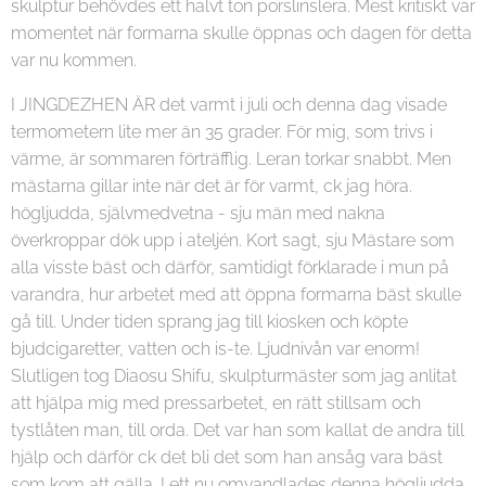
skulptur behövdes ett halvt ton porslinslera. Mest kritiskt var
momentet när formarna skulle öppnas och dagen för detta
var nu kommen.
I JINGDEZHEN ÄR det varmt i juli och denna dag visade
termometern lite mer än 35 grader. För mig, som trivs i
värme, är sommaren förträfflig. Leran torkar snabbt. Men
mästarna gillar inte när det är för varmt, ck jag höra.
högljudda, självmedvetna - sju män med nakna
överkroppar dök upp i ateljén. Kort sagt, sju Mästare som
alla visste bäst och därför, samtidigt förklarade i mun på
varandra, hur arbetet med att öppna formarna bäst skulle
gå till. Under tiden sprang jag till kiosken och köpte
bjudcigaretter, vatten och is-te. Ljudnivån var enorm!
Slutligen tog Diaosu Shifu, skulpturmäster som jag anlitat
att hjälpa mig med pressarbetet, en rätt stillsam och
tystlåten man, till orda. Det var han som kallat de andra till
hjälp och därför ck det bli det som han ansåg vara bäst
som kom att gälla. I ett nu omvandlades denna högljudda,