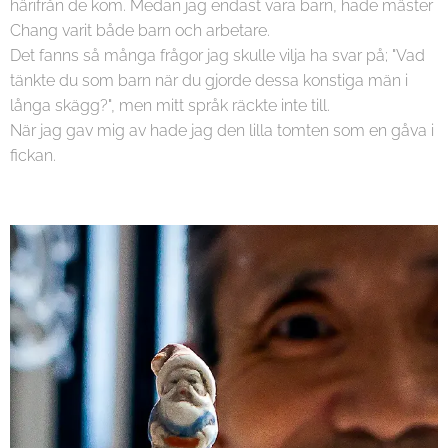
härifrån de kom. Medan jag endast vara barn, hade mäster
Chang varit både barn och arbetare.
Det fanns så många frågor jag skulle vilja ha svar på; "Vad
tänkte du som barn när du gjorde dessa konstiga män i
långa skägg?", men mitt språk räckte inte till.
När jag gav mig av hade jag den lilla tomten som en gåva i
fickan.