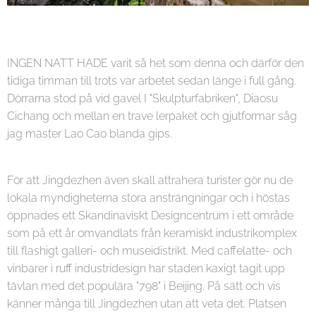
INGEN NATT HADE varit så het som denna och därför den
tidiga timman till trots var arbetet sedan länge i full gång.
Dörrarna stod på vid gavel I "Skulpturfabriken", Diaosu
Cichang och mellan en trave lerpaket och gjutformar såg
jag mäster Lao Cao blanda gips.
För att Jingdezhen även skall attrahera turister gör nu de
lokala myndigheterna stora ansträngningar och i höstas
öppnades ett Skandinaviskt Designcentrum i ett område
som på ett år omvandlats från keramiskt industrikomplex
till flashigt galleri- och museidistrikt. Med caffelatte- och
vinbarer i ruff industridesign har staden kaxigt tagit upp
tävlan med det populära "798" i Beijing. På sätt och vis
känner många till Jingdezhen utan att veta det. Platsen