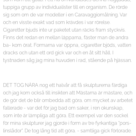
tuppiga grupp av individualister till en organism. De rörde
sig som om de var modeller i en Caravaggiomålning. Var
och en visste exakt vad som krävdes i var rörelse.
Cigaretter bjuds inte ur paketet utan räcks fram styckvis.
Finns det redan en mellan läpparna, fäster man de andra
ba- kom örat. Formarna var öppna, cigaretter bjöds, vatten
dracks och utan ett ord gick var och en åt sitt håll. I
tystnaden såg jag mina huvuden i rad, stående på hjässan.
DET TOG NÄRA nog ett halvår att få skulpturerna färdiga
och jag kom också till insikten att Mästarna är mästare, och
de gör det de blir ombedda att göra. om mycket av arbetet
fallerade - var det för jag bad om saker, i ren okunskap,
som inte är lämpliga att göra. Ett exempel var den sockel
för mina skulpturer jag gjorde i form av tre fyrkantiga "pors-
linslådor". De tog lång tid att göra. - samtliga gick förlorade.