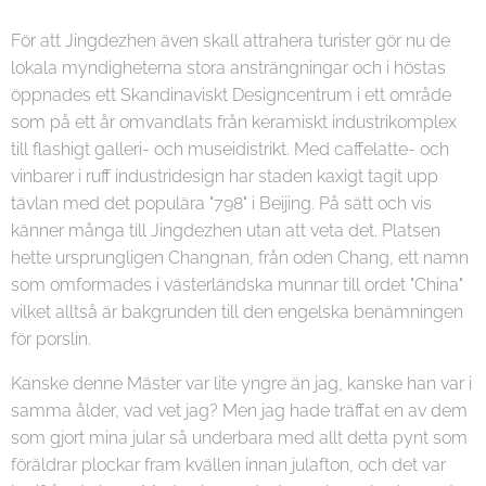
För att Jingdezhen även skall attrahera turister gör nu de
lokala myndigheterna stora ansträngningar och i höstas
öppnades ett Skandinaviskt Designcentrum i ett område
som på ett år omvandlats från keramiskt industrikomplex
till flashigt galleri- och museidistrikt. Med caffelatte- och
vinbarer i ruff industridesign har staden kaxigt tagit upp
tävlan med det populära "798" i Beijing. På sätt och vis
känner många till Jingdezhen utan att veta det. Platsen
hette ursprungligen Changnan, från oden Chang, ett namn
som omformades i västerländska munnar till ordet "China"
vilket alltså är bakgrunden till den engelska benämningen
för porslin.
Kanske denne Mäster var lite yngre än jag, kanske han var i
samma ålder, vad vet jag? Men jag hade träffat en av dem
som gjort mina jular så underbara med allt detta pynt som
föräldrar plockar fram kvällen innan julafton, och det var