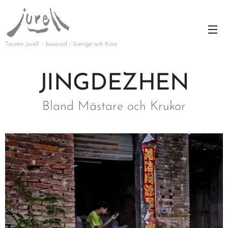
Torsten Jurell – baserad i Sverige och Kina
JINGDEZHEN
Bland Mästare och Krukor