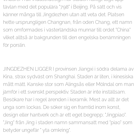
tävlan med det populära "798" i Beijing. På sätt och vis
känner många till Jingdezhen utan att veta det. Platsen
hette ursprungligen Changnan, från oden Chang, ett namn
som omformades i västerländska munnar till ordet "China"
vilket alltså är bakgrunden till den engelska benämningen
för porslin.
JINGDEZHEN LIGGER I provinsen Jiangxi i södra delarna av
Kina, strax sydväst om Shanghai. Staden är liten, i kinesiska
mått mätt. Kanske stor som Alingsås eller Mölndal om man
jämför i ett svenskt perspektiv. Staden är inte inställsam.
Besökare har i regel ärenden i keramik. Mest av allt är det
unga som lockas. De söker sig en framtid inom konst,
design eller hantverk och är ett eget begrepp; "Jingpiao".
"Jing" från Jing i staden namn sammansatt med "piao" som
betyder ungefär " yta omkring".