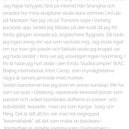
Jag följde fartygets färd på internet från Shanghai och
oroades hur mina skulpturer skulle klara stormen Urd ute
på Nordsjön. När jag väl på Transarts lager i Varberg
packade upp, tänkte jag tillbaka på den kväll då jag för
första gången landade på Jingdezhens flygplats. Då hade
jag ingen aning om vad som väntade mig. Jag visste inget
om hur man gör porslin och faktiskt visste jag knappt var
jag hade landat. I Kina var jag visserligen ingen nykomling. I
tre år hade jag hyrt ateljé i den första "studiocampen" BIAC,
Beijing International Artist Camp, som myndigheterna
några år senare jämnade med marken.
Sedan barndomen bar jag även en annan kunskap; Min far,
som var polis i Göteborg, reparerade kinesiskt porslin som
passion och i köket blandades dofterna av pariser- och
koboltblått, terpentin, med ord som Kangxi, Song och
Ming. Det är lätt att tro, när man hör begreppet
"keramikfabrik", att det som möter en besökare i
Jingdezhen är ungefär samma som i Gustavsberg. I