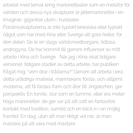
arbetat med temat kring marionetteater som en metafor för
världen och dessa nya skulpturer är jättemarionetter i en
imaginär, gigantisk utom- husteater.
Porslinsskulpturerna är inte typiskt kinesiska eller typiskt
något som har med Kina eller Sverige att göra heller, för
den delen. De är en slags världsmedborgare, tidlösa,
androgyna. De har kommit till genom influenser av mitt
arbete i Kina och Sverige. När jag i Kina visat tidigare
versioner, tidigare stadier av detta arbete, har publiken
frågat mig; "vem drar i trådarna?" Genom att arbeta i lera,
detta uråldriga material, människans första, och alltjämt
moderna, att få färdas fram och åter till Jingdezhen, ger
perspektiv. En tomte, stor som en tumme, eller era meter
höga marionetter, de ger var på sitt sätt en fantastisk
kontakt med tradition, samtid och en blick in i en möjlig
framtid. En dag, utan att man riktigt vet när, är man
mästare på att vara med mästare.