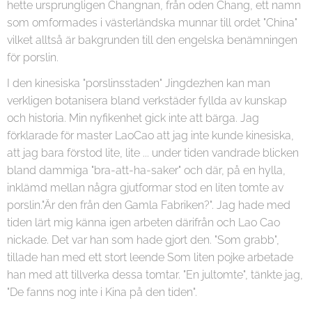
hette ursprungligen Changnan, från oden Chang, ett namn
som omformades i västerländska munnar till ordet "China"
vilket alltså är bakgrunden till den engelska benämningen
för porslin.
I den kinesiska "porslinsstaden" Jingdezhen kan man
verkligen botanisera bland verkstäder fyllda av kunskap
och historia. Min nyfikenhet gick inte att bärga. Jag
förklarade för master LaoCao att jag inte kunde kinesiska,
att jag bara förstod lite, lite ... under tiden vandrade blicken
bland dammiga "bra-att-ha-saker" och där, på en hylla,
inklämd mellan några gjutformar stod en liten tomte av
porslin."Är den från den Gamla Fabriken?". Jag hade med
tiden lärt mig känna igen arbeten därifrån och Lao Cao
nickade. Det var han som hade gjort den. "Som grabb",
tillade han med ett stort leende Som liten pojke arbetade
han med att tillverka dessa tomtar. "En jultomte", tänkte jag,
"De fanns nog inte i Kina på den tiden".