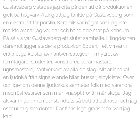
Gustavsberg vistades jag ofta på den tid då produktionen
gick på högvarv. Aldrig att jag tänkte på Gustavsberg som
en centralort för porslin. Keramik var något som jag inte
märkte av när jag var där och handlade mat på Konsum.
På så vis var Gustavsberg ett slutet samhälle. I Jingdezhen
däremot ligger stadens produktion öppen. I ett virrvarr, i
oräkneliga kluster av hantverksateljéer - i myllret av
formtagare, studenter, konstnärer, bärarmästare,
ugnsmästare, hantverkare av alla de slag. Allt är inbakat i
en ljudnivå från signalerande bilar, bussar, elcyklister. Över
och igenom denna ljudcirkus samtalar folk med varandra
med röstresurser som man knappt tror är mänskliga. Jag
älskar miljön, men blir stundtals så trött att allt rasar och jag
öser ur mig svordomar. Där finns inga gränser för vad jag
kan!