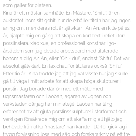
som gäller för platsen.
Kina är ett mästar-samhälle. En Mästare, "Shifu", är en
auktoritet inom sitt gebit. hur de erhåller titeln har jag ingen
aning om, men deras roll är självklar. An An, en kille på 22
år, hjälpte mig en gång att skapa en kort text i relief i torr
porslinslera. xiao xue, en professionell konstnär i 30-
årsåldern som jag delade arbetsbord med titulerade
honom aldrig An An, eller "Öh - du!", endast "Shifu". Det var
absolut självklart. En taxichaufför tituleras också "Shifu".
Efter tio år i Kina trodde jag att jag väl visste hur jag skulle
gå till väga i mitt arbete för att skapa höga skulpturer i
porslin. Jag började därför med ett möte med
ugnsmästaren och Laoban, ägaren av ugnen och
verkstaden där jag har min ateljé. Laoban har lång
erfarenhet av att gjuta porslinsskulpturer i storformat och
verkligen försäkrade mig om att skaffa mig all hjälp jag
behövde från olika "mästare" han kände. Därför gick jag i
trygg förvissning loss med såg och förskärarkniv på ett tre