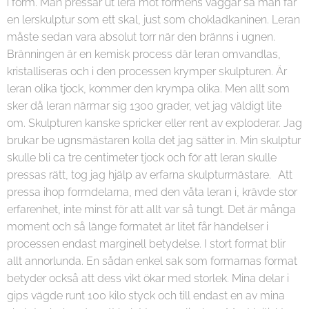
i form. Man pressar ut lera mot formens väggar så man får
en lerskulptur som ett skal, just som chokladkaninen. Leran
måste sedan vara absolut torr när den bränns i ugnen.
Bränningen är en kemisk process där leran omvandlas,
kristalliseras och i den processen krymper skulpturen. Är
leran olika tjock, kommer den krympa olika. Men allt som
sker då leran närmar sig 1300 grader, vet jag väldigt lite
om. Skulpturen kanske spricker eller rent av exploderar. Jag
brukar be ugnsmästaren kolla det jag sätter in. Min skulptur
skulle bli ca tre centimeter tjock och för att leran skulle
pressas rätt, tog jag hjälp av erfarna skulpturmästare. Att
pressa ihop formdelarna, med den våta leran i, krävde stor
erfarenhet, inte minst för att allt var så tungt. Det är många
moment och så länge formatet är litet får händelser i
processen endast marginell betydelse. I stort format blir
allt annorlunda. En sådan enkel sak som formarnas format
betyder också att dess vikt ökar med storlek. Mina delar i
gips vägde runt 100 kilo styck och till endast en av mina