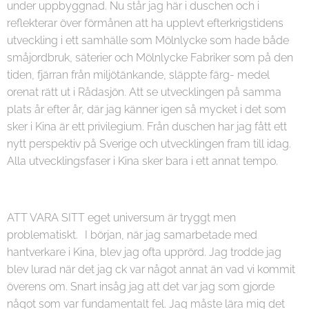
under uppbyggnad. Nu står jag här i duschen och i
reflekterar över förmånen att ha upplevt efterkrigstidens
utveckling i ett samhälle som Mölnlycke som hade både
småjordbruk, säterier och Mölnlycke Fabriker som på den
tiden, fjärran från miljötänkande, släppte färg- medel
orenat rätt ut i Rådasjön. Att se utvecklingen på samma
plats år efter år, där jag känner igen så mycket i det som
sker i Kina är ett privilegium. Från duschen har jag fått ett
nytt perspektiv på Sverige och utvecklingen fram till idag.
Alla utvecklingsfaser i Kina sker bara i ett annat tempo.
ATT VARA SITT eget universum är tryggt men
problematiskt. I början, när jag samarbetade med
hantverkare i Kina, blev jag ofta upprörd. Jag trodde jag
blev lurad när det jag ck var något annat än vad vi kommit
överens om. Snart insåg jag att det var jag som gjorde
något som var fundamentalt fel. Jag måste lära mig det