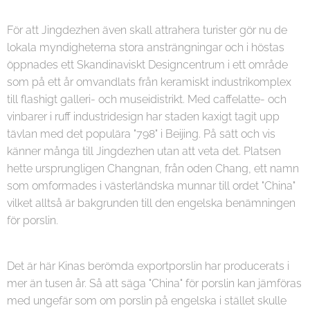
För att Jingdezhen även skall attrahera turister gör nu de
lokala myndigheterna stora ansträngningar och i höstas
öppnades ett Skandinaviskt Designcentrum i ett område
som på ett år omvandlats från keramiskt industrikomplex
till flashigt galleri- och museidistrikt. Med caffelatte- och
vinbarer i ruff industridesign har staden kaxigt tagit upp
tävlan med det populära "798" i Beijing. På sätt och vis
känner många till Jingdezhen utan att veta det. Platsen
hette ursprungligen Changnan, från oden Chang, ett namn
som omformades i västerländska munnar till ordet "China"
vilket alltså är bakgrunden till den engelska benämningen
för porslin.
Det är här Kinas berömda exportporslin har producerats i
mer än tusen år. Så att säga "China" för porslin kan jämföras
med ungefär som om porslin på engelska i stället skulle