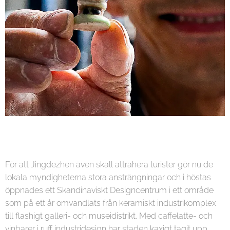
För att Jingdezhen även skall attrahera turister gör nu de
lokala myndigheterna stora ansträngningar och i höstas
öppnades ett Skandinaviskt Designcentrum i ett område
som på ett år omvandlats från keramiskt industrikomplex
till flashigt galleri- och museidistrikt. Med caffelatte- och
vinbarer i ruff industridesign har staden kaxigt tagit upp